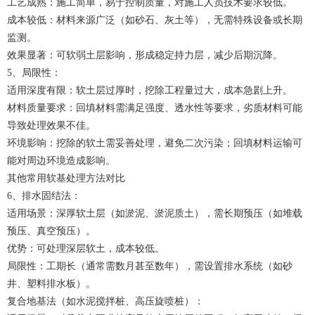
工艺成熟：施工简单，易于控制质量，对施工人员技术要求较低。
成本较低：材料来源广泛（如砂石、灰土等），无需特殊设备或长期
监测。
效果显著：可软弱土层影响，形成稳定持力层，减少后期沉降。
5、局限性：
适用深度有限：软土层过厚时，挖除工程量过大，成本急剧上升。
材料质量要求：回填材料需满足强度、透水性等要求，劣质材料可能
导致处理效果不佳。
环境影响：挖除的软土需妥善处理，避免二次污染；回填材料运输可
能对周边环境造成影响。
其他常用软基处理方法对比
6、排水固结法：
适用场景：深厚软土层（如淤泥、淤泥质土），需长期预压（如堆载
预压、真空预压）。
优势：可处理深层软土，成本较低。
局限性：工期长（通常需数月甚至数年），需设置排水系统（如砂
井、塑料排水板）。
复合地基法（如水泥搅拌桩、高压旋喷桩）：