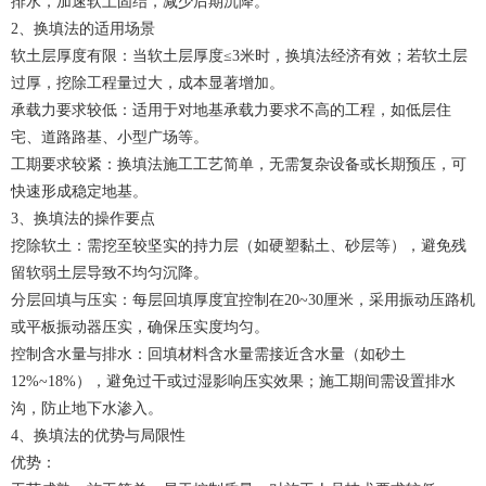
排水，加速软土固结，减少后期沉降。
2、换填法的适用场景
软土层厚度有限：当软土层厚度≤3米时，换填法经济有效；若软土层
过厚，挖除工程量过大，成本显著增加。
承载力要求较低：适用于对地基承载力要求不高的工程，如低层住
宅、道路路基、小型广场等。
工期要求较紧：换填法施工工艺简单，无需复杂设备或长期预压，可
快速形成稳定地基。
3、换填法的操作要点
挖除软土：需挖至较坚实的持力层（如硬塑黏土、砂层等），避免残
留软弱土层导致不均匀沉降。
分层回填与压实：每层回填厚度宜控制在20~30厘米，采用振动压路机
或平板振动器压实，确保压实度均匀。
控制含水量与排水：回填材料含水量需接近含水量（如砂土
12%~18%），避免过干或过湿影响压实效果；施工期间需设置排水
沟，防止地下水渗入。
4、换填法的优势与局限性
优势：