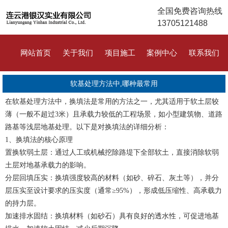
全国免费咨询热线
13705121488
网站首页
关于我们
项目施工
案例中心
联系我们
软基处理方法中,哪种最常用
在软基处理方法中，换填法是常用的方法之一，尤其适用于软土层较
薄（一般不超过3米）且承载力较低的工程场景，如小型建筑物、道路
路基等浅层地基处理。以下是对换填法的详细分析：
1、换填法的核心原理
置换软弱土层：通过人工或机械挖除路堤下全部软土，直接消除软弱
土层对地基承载力的影响。
分层回填压实：换填强度较高的材料（如砂、碎石、灰土等），并分
层压实至设计要求的压实度（通常≥95%），形成低压缩性、高承载力
的持力层。
加速排水固结：换填材料（如砂石）具有良好的透水性，可促进地基