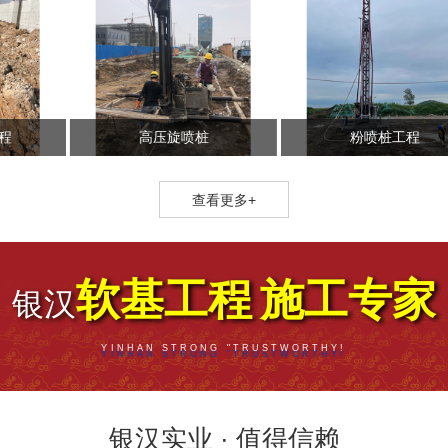
高压旋喷桩
粉喷桩工程
查看更多+
软基工程
施工专家
银汉
YINHAN STRONG "TRUSTWORTHY!
银汉实业 · 值得信赖