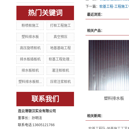
下一篇：
软基工程-工程施
热门关键词
最近浏览：
粉喷桩施工
打桩工程施工
相关产品：
塑料排水板
真空预压
高压旋喷桩机
地基基础工程
排水板插板机
软基工程处理...
排水板桩机
灌注桩桩机
塑料排水板桩...
压密注浆桩机
联系我们
塑料排水板
连云港银汉实业有限公司
相关新闻：
董事长：孙明法
联系电话:13605121766
软基工程队-地基施工工艺