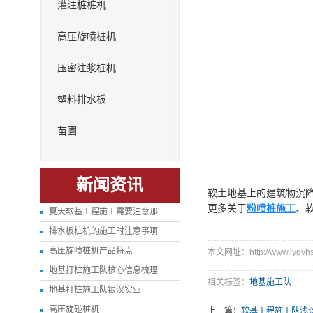
灌注桩桩机
高压旋喷桩机
压密注浆桩机
塑料排水板
苗圃
新闻资讯
软土地基上的建筑物沉
更多关于
粉喷桩施工
、
夏天软基工程施工需要注意那...
排水板桩机的施工时注意事项
高压旋喷桩机产品特点
本文网址：http://www.lygyhsy
地基打桩施工队核心信息梳理
相关标签：
地基施工队
地基打桩施工队银汉实业
高压旋碰桩机
上一篇：
软基工程施工队浅